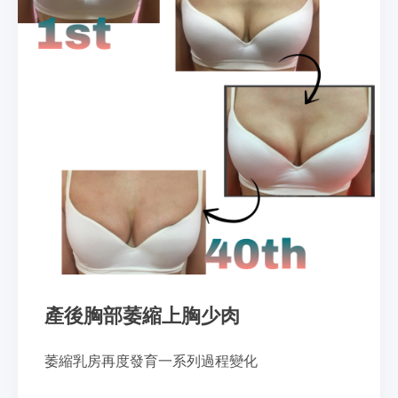
產後胸部萎縮上胸少肉
萎縮乳房再度發育一系列過程變化